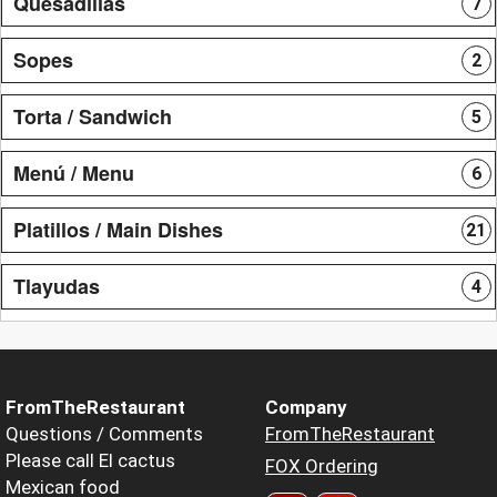
Quesadillas
7
Sopes
2
Torta / Sandwich
5
Menú / Menu
6
Platillos / Main Dishes
21
Tlayudas
4
FromTheRestaurant
Company
Questions / Comments
FromTheRestaurant
Please call El cactus
FOX Ordering
Mexican food