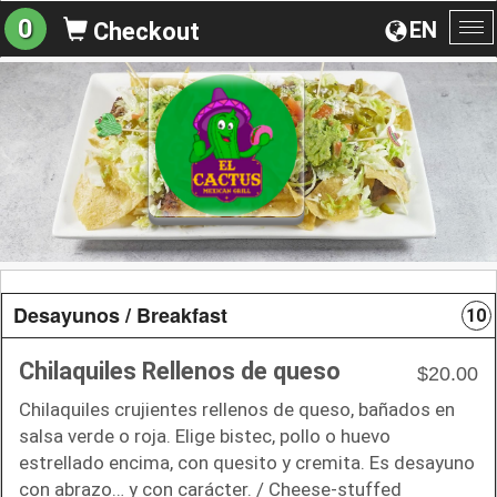
0
EN
Checkout
To
na
Desayunos / Breakfast
10
Chilaquiles Rellenos de queso
$20.00
Chilaquiles crujientes rellenos de queso, bañados en
salsa verde o roja. Elige bistec, pollo o huevo
estrellado encima, con quesito y cremita. Es desayuno
con abrazo… y con carácter. / Cheese-stuffed